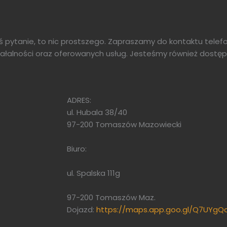
eś pytanie, to nic prostszego. Zapraszamy do kontaktu tele
iałalności oraz oferowanych usług. Jesteśmy również dostęp
ADRES:
ul. Hubala 38/40
97-200 Tomaszów Mazowiecki
Biuro:
ul. Spalska 111g
97-200 Tomaszów Maz.
Dojazd:
https://maps.app.goo.gl/Q7UYg