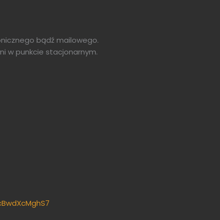
fonicznego bądź mailowego.
ni w punkcie stacjonarnym.
QcBwdXcMghS7